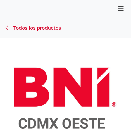
Ir al contenido
Todos los productos