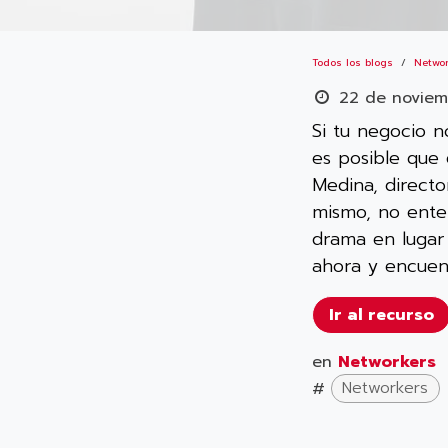
Todos los blogs
Netwo
22 de novie
Si tu negocio n
es posible que
Medina, direct
mismo, no ente
drama en lugar 
ahora y encuent
Ir al recurso
en
Networkers
#
Networkers