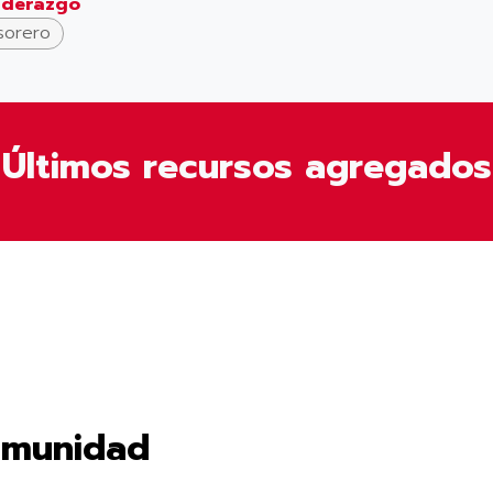
iderazgo
sorero
Últimos recursos agregados
omunidad