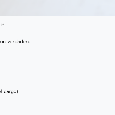
zgo
r un verdadero
l cargo)