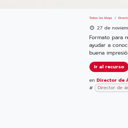
Todos los blogs
Direct
27 de novie
Formato para re
ayudar a conoc
buena impresió
Ir al recurso
en
Director de 
#
Director de á